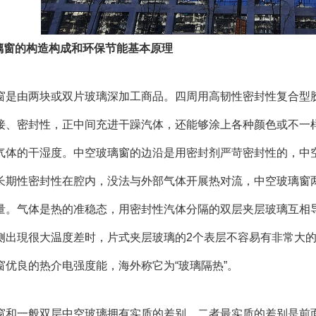
璃窗的构造构成和环保节能基本原理
是由两块或双片玻璃深加工商品。四周用高韧性密封性复合型
接、密封性，正中间充进干躁汽体，还能够涂上各种颜色或不一
气体的干湿度。中空玻璃窗的边沿是用密封剂严苛密封性的，中
长期性密封性在腔内，没法与外部气体开展热对流，中空玻璃窗
量。气体是热的准稳态，用密封性汽体分隔的双层夹层玻璃互相
侧出現很大温度差时，片式夹层玻璃的2个表层不容易有非常大
窗优良的热介电强度能，海外称它为“玻璃隔热”。
和一般双层中空玻璃拥有实质的差别。二者最实质的差别是前