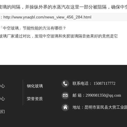
玻璃的间隔，并操纵外界的水蒸汽在这里一部分被阻隔，确保中
：
http://www.ynaqbl.com/news_view_456_284.html
「中空玻璃」节能性能的方法有哪些？
玻璃厂家通过对比，发现中空玻璃和夹胶玻璃隔音效果好的竟然是它
联系电话： 15087117772
中心
钢化玻璃
邮 箱：2990981350@qq.com
中心
荣誉资质
地址：昆明市富民县大营工业园
我们