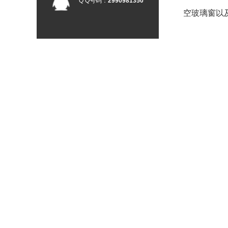
Q Q号码：
2990981350
空玻璃窗以