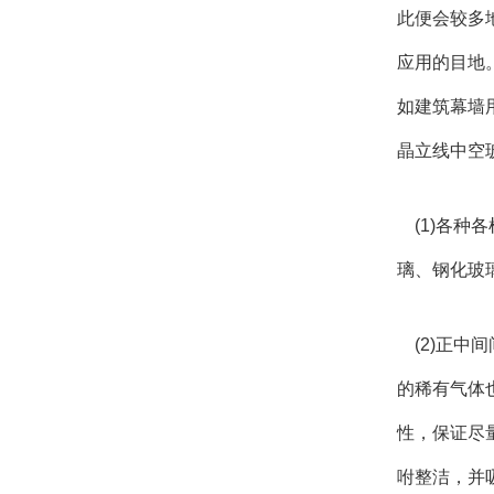
此便会较多
应用的目地
如建筑幕墙
晶立线中空
(1)各种
璃、钢化玻
(2)正中
的稀有气体
性，保证尽
咐整洁，并