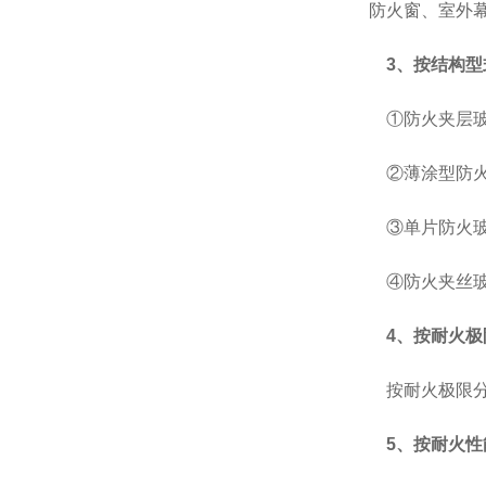
防火窗、室外
3、按结构型
①防火夹层
②薄涂型防火
③单片防火
④防火夹丝玻
4、按耐火极
按耐火极限分5个等
5、按耐火性