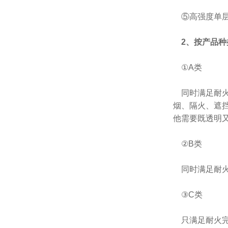
⑤高强度单层
2、按产品种
①A类
同时满足耐火
烟、隔火、遮
他需要既透明
②B类
同时满足耐火
③C类
只满足耐火完