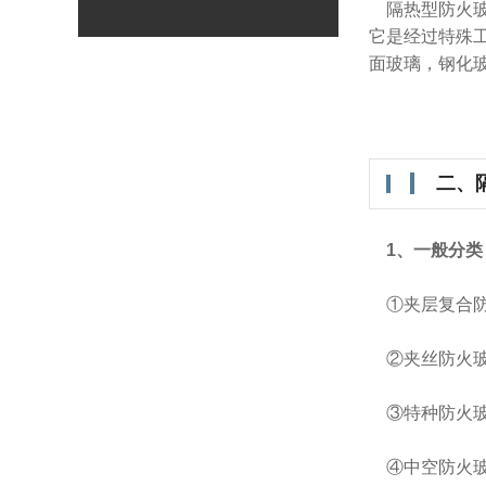
隔热型防火玻
它是经过特殊
面玻璃，钢化
二、
1、一般分类
①夹层复合防
②夹丝防火
③特种防火
④中空防火