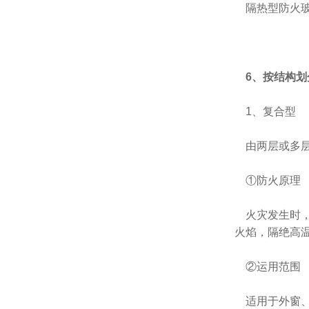
隔热型防火玻
6、按结构划
1、复合型
由两层或多层
①防火原理
火灾发生时，
火焰，隔绝高
②运用范围
适用于外窗、